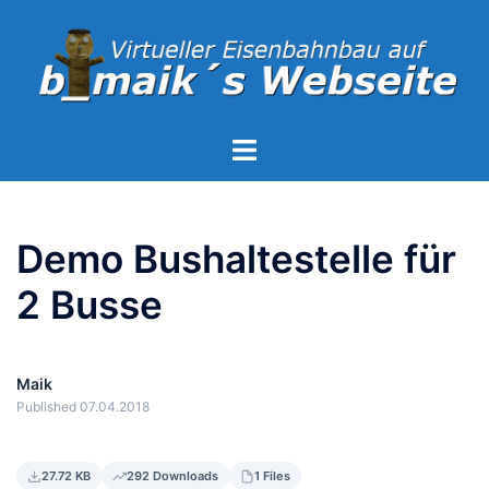
Zum
Inhalt
springen
Menü
umschalten
Demo Bushaltestelle für
2 Busse
Maik
Published 07.04.2018
27.72 KB
292 Downloads
1 Files