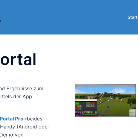
Start
ortal
und Ergebnisse zum
ttels der App
Portal Pro
(beides
t/Handy (Android oder
e Demo von