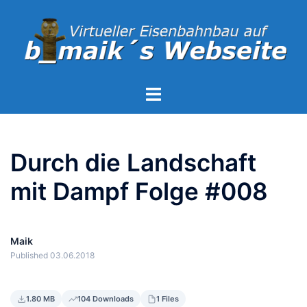
Zum
Inhalt
springen
Menü
umschalten
Durch die Landschaft
mit Dampf Folge #008
Maik
Published 03.06.2018
1.80 MB
104 Downloads
1 Files